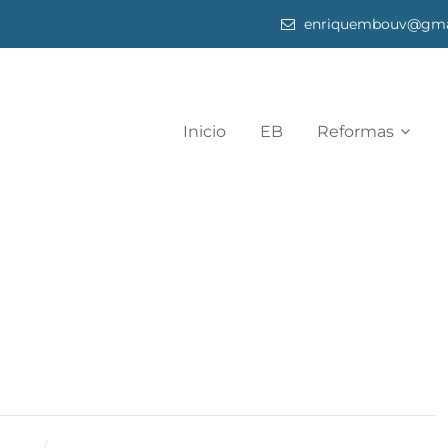
enriquembouv@gma
Inicio
EB
Reformas