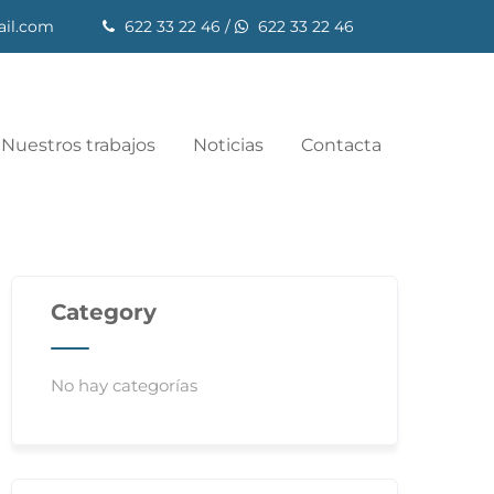
il.com
622 33 22 46
/
622 33 22 46
Nuestros trabajos
Noticias
Contacta
Category
No hay categorías