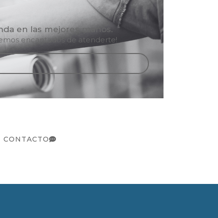
enda en las mejores manos.
aremos encantados de atenderte!
CONTACTO