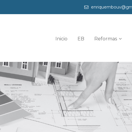
enriquembouv@gm
Inicio
EB
Reformas