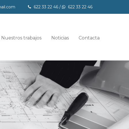
ail.com
622 33 22 46
/
622 33 22 46
Nuestros trabajos
Noticias
Contacta