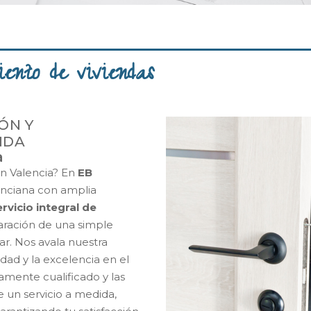
ento de viviendas
ÓN Y
NDA
a
en Valencia? En
EB
enciana con amplia
ervicio integral de
paración de una simple
ar.
Nos avala nuestra
dad y la excelencia en el
amente cualificado y las
e un servicio a medida,