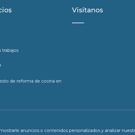
cios
Visítanos
 trabajos
a
sto de reforma de cocina en
as
|
Aviso legal y Privacidad
|
Accesibilidad
.
strarle anuncios o contenidos personalizados y analizar nuestro