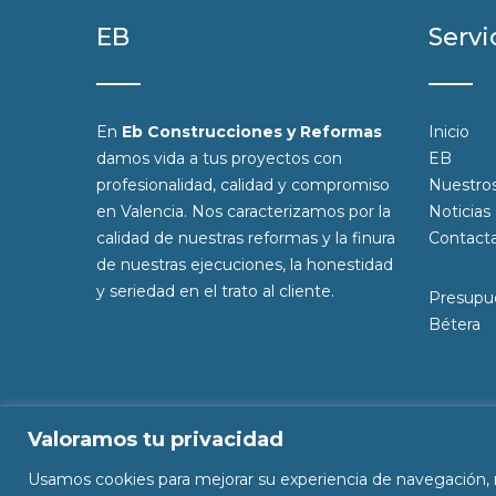
EB
Servi
En
Eb Construcciones y Reformas
Inicio
damos vida a tus proyectos con
EB
profesionalidad, calidad y compromiso
Nuestros
en Valencia. Nos caracterizamos por la
Noticias
calidad de nuestras reformas y la finura
Contact
de nuestras ejecuciones, la honestidad
y seriedad en el trato al cliente.
Presupue
Bétera
Valoramos tu privacidad
© Copyright 2025
Eb Construcciones y Reform
Diseñado por
Citiservi Media
Usamos cookies para mejorar su experiencia de navegación, mo