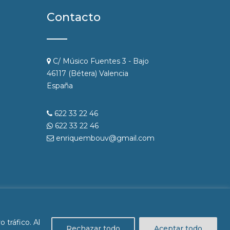
Contacto
C/ Músico Fuentes 3 - Bajo
46117 (Bétera) Valencia
España
622 33 22 46
622 33 22 46
enriquembouv@gmail.com
 tráfico. Al
Rechazar todo
Aceptar todo